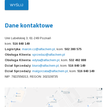
Dane kontaktowe
Unii Lubelskiej 3, 61-249 Poznań
kom.
516 840 149
Logistyka
:
marcin.cz@alfachem.pl
, kom.
502 380 575
Obsługa Klienta
:
sprzedaz@alfachem.pl
Obsługa Klienta
:
edyta@alfachem.pl
, kom.
532 492 888
Dział Sprzedaży
:
biuro@alfachem.pl
, kom.
516 840 149
Dział Sprzedaży
:
malgorzata@alfachem.pl
, kom.
516 840 149
NIP: 7822556313, REGON: 302328735