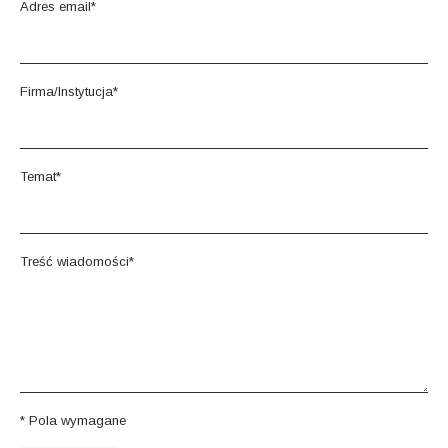
Adres email*
Dokumenty do pobrania
Firma/Instytucja*
Temat*
Treść wiadomości*
* Pola wymagane