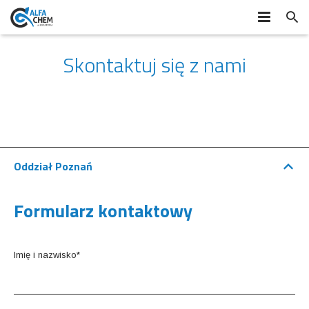
B2B
Skontaktuj się z nami
Promocje
Strona Główna
O firmie
Oddział Poznań
Asortyment
Informacje
Formularz kontaktowy
Certyfikaty
Dystrybucja
Oferta produktowa
Kontakt
Aktualności
Promocje
Imię i nazwisko*
Tabele wytrzymałościowe
Karty charakterystyki